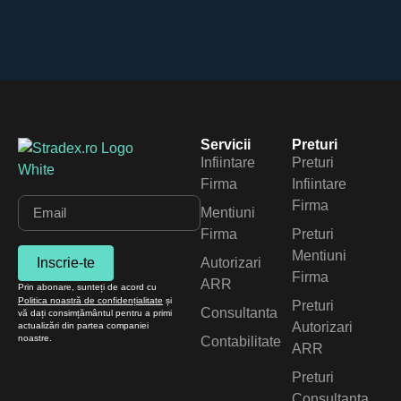
Servicii
Preturi
Infiintare
Preturi
Firma
Infiintare
Firma
Mentiuni
Firma
Preturi
Mentiuni
Inscrie-te
Autorizari
Firma
ARR
Prin abonare, sunteți de acord cu
Politica noastră de confidențialitate
și
Preturi
Consultanta
vă dați consimțământul pentru a primi
Autorizari
actualizări din partea companiei
noastre.
Contabilitate
ARR
Preturi
Consultanta