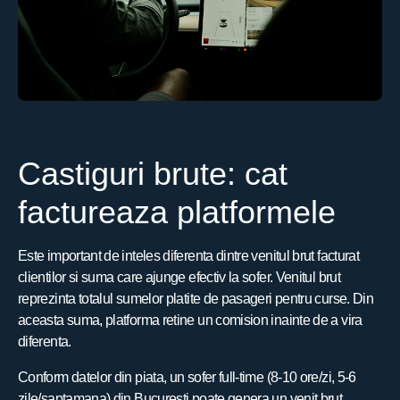
Castiguri brute: cat
factureaza platformele
Este important de inteles diferenta dintre venitul brut facturat
clientilor si suma care ajunge efectiv la sofer. Venitul brut
reprezinta totalul sumelor platite de pasageri pentru curse. Din
aceasta suma, platforma retine un comision inainte de a vira
diferenta.
Conform datelor din piata, un sofer full-time (8-10 ore/zi, 5-6
zile/saptamana) din Bucuresti poate genera un venit brut