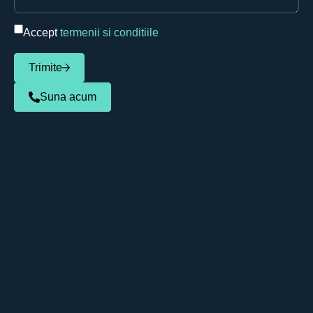
Accept
termenii si conditiile
Trimite
Suna acum