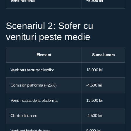
Venit net final
~3.900 lei
Scenariul 2: Sofer cu
venituri peste medie
Element
Suma lunara
Venit brut facturat clientilor
18.000 lei
Comision platforma (~25%)
-4.500 lei
Venit incasat de la platforma
13.500 lei
Cheltuieli lunare
-4.500 lei
Venit net inainte de taxe
9.000 lei