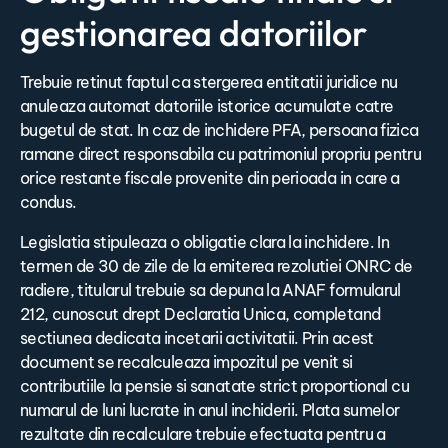
gestionarea datoriilor
Trebuie retinut faptul ca stergerea entitatii juridice nu
anuleaza automat datoriile istorice acumulate catre
bugetul de stat. In caz de inchidere PFA, persoana fizica
ramane direct responsabila cu patrimoniul propriu pentru
orice restante fiscale provenite din perioada in care a
condus.
Legislatia stipuleaza o obligatie clara la inchidere. In
termen de 30 de zile de la emiterea rezolutiei ONRC de
radiere, titularul trebuie sa depuna la ANAF formularul
212, cunoscut drept Declaratia Unica, completand
sectiunea dedicata incetarii activitatii. Prin acest
document se recalculeaza impozitul pe venit si
contributiile la pensie si sanatate strict proportional cu
numarul de luni lucrate in anul inchiderii. Plata sumelor
rezultate din recalculare trebuie efectuata pentru a