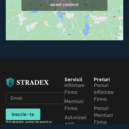
acest conținut
Servicii
Preturi
Infiintare
Preturi
Firma
Infiintare
Firma
Mentiuni
Firma
Preturi
Inscrie-te
Mentiuni
Autorizari
Firma
Prin abonare, sunteți de acord cu
ARR
Politica noastră de confidențialitate