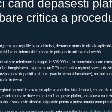
i cand depasesti plaf
are critica a procedur
tent, pentru ca regulile s-au schimbat, deoarece normele oficiale aplicab
i (si fata de informatiile pe care le poti gasi in articole mai vechi).
ctualizate referitoare la pragul de 395.000 lei, in momentul in care con
faci inregistrarea. In prezent, un PFA care aplica regimul special de scu
rziu la data depasirii plafonului (sau in prima zi lucratoare), nu mai p
rile in trecut.
regimul normal de taxare se aplica exact din data depasirii, chiar de la
 cand o cursa te duce chiar si cu 1 leu peste plafon, acea cursa va tre
 monitorizarea este absolut obligatorie pentru a putea anunta prompt cola
a asta si trebuie sa actionezi rapid, prin serviciile de
contabilitate dedic