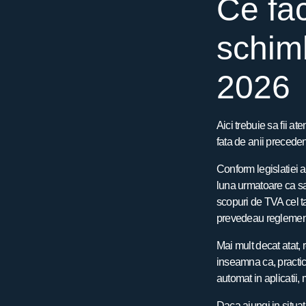
Ce fac
schimb
2026
Aici trebuie sa fii a
fata de anii precedent
Conform legislatiei a
luna urmatoare ca sa 
scopuri de TVA cel ta
prevedeau reglementa
Mai mult decat atat, 
inseamna ca, practic,
automat in aplicatii,
Daca ajungi in situati