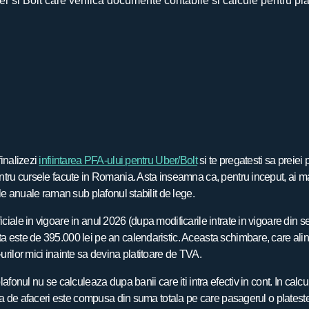
finalizezi
infiintarea PFA-ului pentru Uber/Bolt
si te pregatesti sa preiei
tru cursele facute in Romania. Asta inseamna ca, pentru inceput, ai mai p
ale anuale raman sub plafonul stabilit de lege.
iale in vigoare in anul 2026 (dupa modificarile intrate in vigoare din s
 este de 395.000 lei pe an calendaristic. Aceasta schimbare, care ali
rilor mici inainte sa devina platitoare de TVA.
afonul nu se calculeaza dupa banii care iti intra efectiv in cont. In calcu
fra de afaceri este compusa din suma totala pe care pasagerul o plateste in