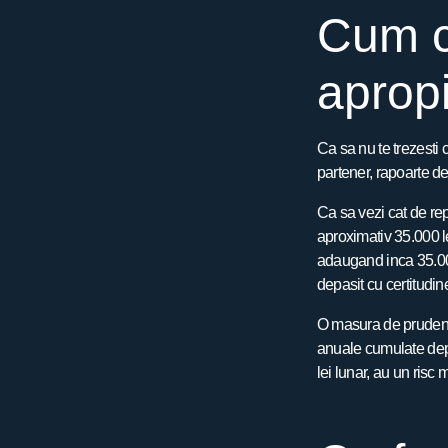
Cum ca
aprop
Ca sa nu te trezesti 
partener, rapoarte det
Ca sa vezi cat de re
aproximativ 35.000 le
adaugand inca 35.000 
depasit cu certitudin
O masura de prudenta
anuale cumulate depa
lei lunar, au un risc 