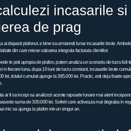
lculezi incasarile si
ierea de prag
ca ai depasit plafonul, e bine sa urmaresti lunar incasarile brute. Ambel
aliate din care reiese valoarea integrala facturata clientilor.
pede te poti apropia de plafon, putem analiza un scenariu de lucru full
i in fiecare luna, dupa 10 luni de lucru constant, incasarile brute cumulat
lei, totalul cumulat ajunge la 385.000 lei. Practic, esti deja foarte apro
e.
 ar fi sa incepi sa analizezi aceste rapoarte lunare mai atent incepand 
seste suma de 300.000 lei. Soferii care activeaza mai degraba in reg
mai mic sa ajunga la plafon intr-un singur an.