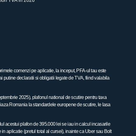
 primele comenzi pe aplicatie, la inceput, PFA-ul tau este
utine declaratii si obligatii legate de TVA, fiind valabila
eptembrie 2025), plafonul national de scutire pentru taxa
niaza Romania la standardele europene de scutire, le lasa
lul acestui plafon de 395.000 lei se iau in calcul incasarile
 aplicatie (pretul total al cursei), inainte ca Uber sau Bolt