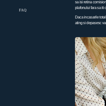
sa isi retina comisio
plafonului fara sa iti
FAQ
Daca incasarile total
ating si depasesc val