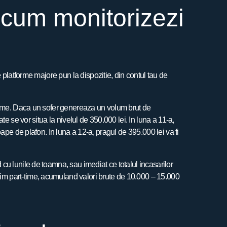
 cum monitorizezi
e platforme majore pun la dispozitie, din contul tau de
-time. Daca un sofer genereaza un volum brut de
e se vor situa la nivelul de 350.000 lei. In luna a 11-a,
ape de plafon. In luna a 12-a, pragul de 395.000 lei va fi
cu lunile de toamna, sau imediat ce totalul incasarilor
im part-time, acumuland valori brute de 10.000 – 15.000