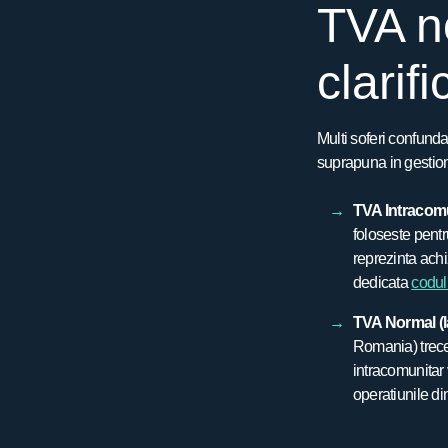
TVA n
clarif
Multi soferi confunda
suprapuna in gestiona
TVA Intracomu
foloseste pentr
reprezinta achi
dedicata
codul
TVA Normal (l
Romania) trece 
intracomunitar v
operatiunile di