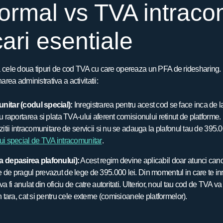
ormal vs TVA intraco
icari esentiale
 cele doua tipuri de cod TVA cu care opereaza un PFA de ridesharing. Ele 
rea administrativa a activitatii:
nitar (codul special):
Inregistrarea pentru acest cod se face inca de la 
u raportarea si plata TVA-ului aferent comisionului retinut de platforme.
zitii intracomunitare de servicii si nu se adauga la plafonul tau de 395.
ui special de TVA intracomunitar
.
a depasirea plafonului):
Acest regim devine aplicabil doar atunci cand 
de pragul prevazut de lege de 395.000 lei. Din momentul in care te inr
a fi anulat din oficiu de catre autoritati. Ulterior, noul tau cod de TVA va
n tara, cat si pentru cele externe (comisioanele platformelor).