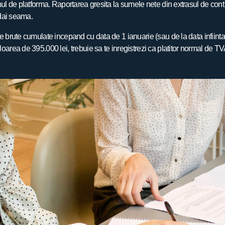
nul de platforma. Raportarea gresita la sumele nete din extrasul de cont
 dai seama.
e brute cumulate incepand cu data de 1 ianuarie (sau de la data infiintar
oarea de 395.000 lei, trebuie sa te inregistrezi ca platitor normal de TV