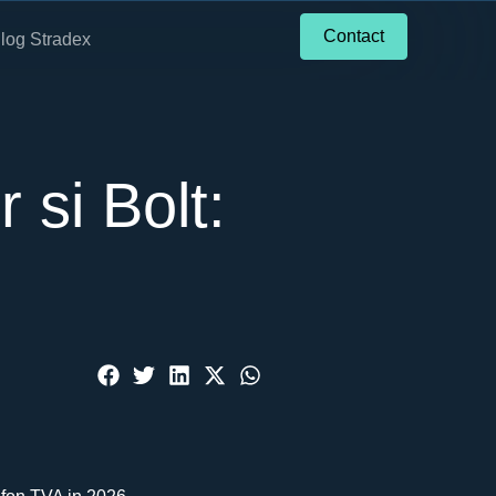
Contact
log Stradex
 si Bolt: