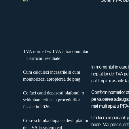
TVA normal vs TVA intracomunitar
– clarificari esentiale
In momentul in care 
Cum calculezi incasarile si cum
neplatitor de TVA pen
monitorizezi apropierea de prag
cat timp incasarile t
Conform normelor ofic
Ce faci cand depasesti plafonul: o
pe valoarea adaugata
schimbare critica a procedurilor
mai mult spatiu PFA-u
fiscale in 2026
Un lucru important: pl
Ce se schimba dupa ce devii platitor
brute. Mai precis, ci
de TVA la sistem real