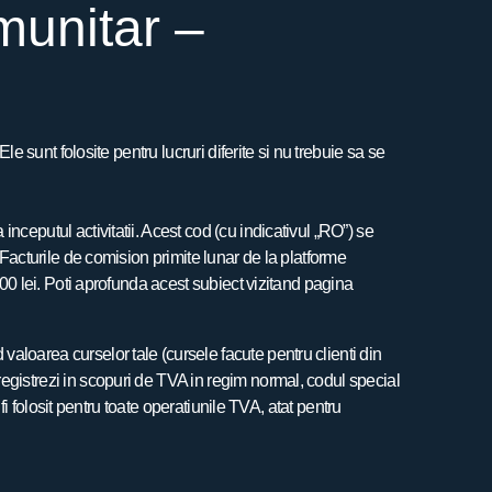
munitar –
sunt folosite pentru lucruri diferite si nu trebuie sa se
inceputul activitatii. Acest cod (cu indicativul „RO”) se
 Facturile de comision primite lunar de la platforme
000 lei. Poti aprofunda acest subiect vizitand pagina
valoarea curselor tale (cursele facute pentru clienti din
egistrezi in scopuri de TVA in regim normal, codul special
 fi folosit pentru toate operatiunile TVA, atat pentru