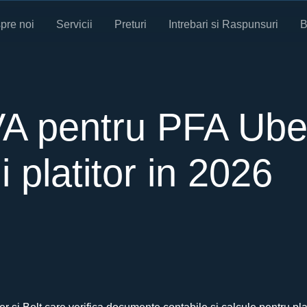
pre noi
Servicii
Preturi
Intrebari si Raspunsuri
B
A pentru PFA Uber
 platitor in 2026