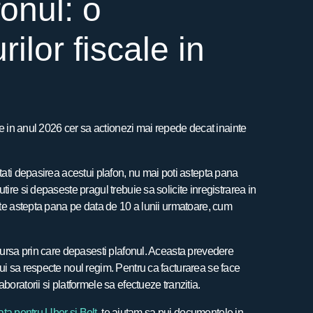
onul: o
ilor fiscale in
ile in anul 2026 cer sa actionezi mai repede decat inainte
stati depasirea acestui plafon, nu mai poti astepta pana
tire si depaseste pragul trebuie sa solicite inregistrarea in
oate astepta pana pe data de 10 a lunii urmatoare, cum
 cursa prin care depasesti plafonul. Aceasta prevedere
bui sa respecte noul regim. Pentru ca facturarea se face
boratorii si platformele sa efectueze tranzitia.
ata pentru Uber si Bolt
, te ajutam sa pui documentele in